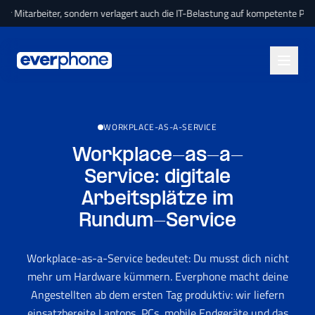
Skip to main content
rbeiter, sondern verlagert auch die IT-Belastung auf kompetente Partner und bi
WORKPLACE-AS-A-SERVICE
Workplace-as-a-
Service:
digitale
Arbeitsplätze
im
Rundum-Service
Workplace-as-a-Service bedeutet: Du musst dich nicht
mehr um Hardware kümmern. Everphone macht deine
Angestellten ab dem ersten Tag produktiv: wir liefern
einsatzbereite Laptops, PCs, mobile Endgeräte und das