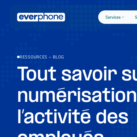
Skip to main content
Services
S
RESSOURCES
–
BLOG
Tout savoir s
numérisation
l’activité des