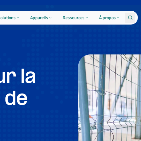
olutions
Appareils
Ressources
À propos
ur la
 de