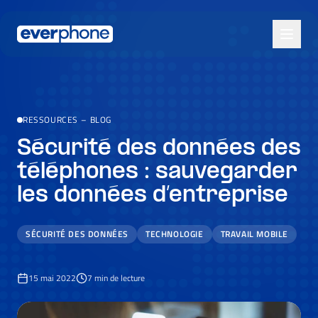
Skip to main content
RESSOURCES
–
BLOG
Sécurité des données des
téléphones : sauvegarder
les données d’entreprise
SÉCURITÉ DES DONNÉES
TECHNOLOGIE
TRAVAIL MOBILE
15 mai 2022
7
min de lecture