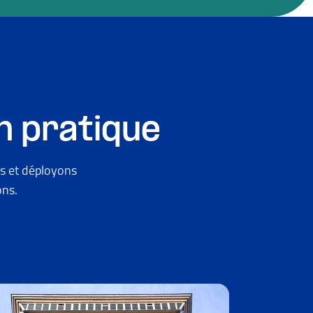
n pratique
s et déployons
ons.