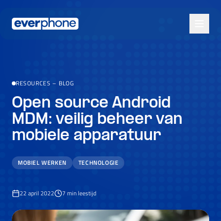
Skip to main content
RESOURCES
–
BLOG
Open source Android
MDM: veilig beheer van
mobiele apparatuur
MOBIEL WERKEN
TECHNOLOGIE
22 april 2022
7
min leestijd