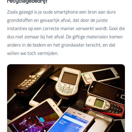
recyclagebedrijf
Zoals gezegd is je oude smartphone een bron aan dure
grondstoffen en gevaarlijk afval, dat door de juiste
instanties op een correcte manier verwerkt wordt. Gooi die
dus niet zomaar bij het afval. De giftige materialen komen
anders in de bodem en het grondwater terecht, en dat
willen we toch vermijden.