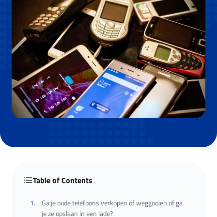
Table of Contents
1
.
Ga je oude telefoons verkopen of weggooien of ga
je ze opslaan in een lade?