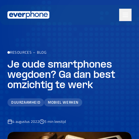
Skip to main content
RESOURCES
–
BLOG
Je oude smartphones
wegdoen? Ga dan best
omzichtig te werk
DUURZAAMHEID
MOBIEL WERKEN
4 augustus 2022
5
min leestijd