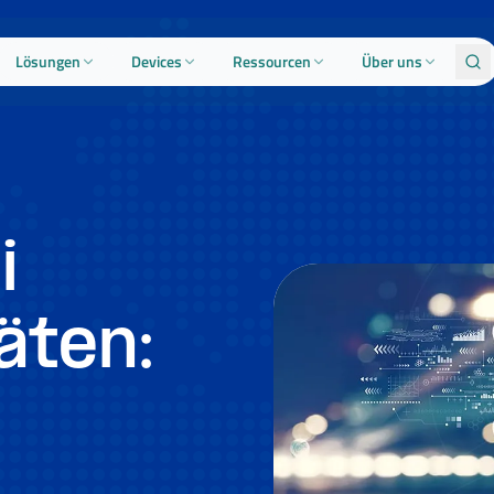
Lösungen
Devices
Ressourcen
Über uns
i
äten: