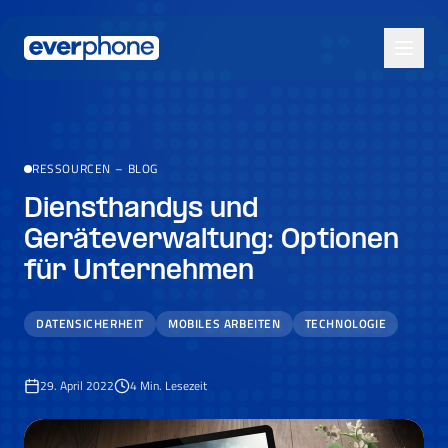
Skip to main content
RESSOURCEN
–
BLOG
Diensthandys und
Geräteverwaltung: Optionen
für Unternehmen
DATENSICHERHEIT
MOBILES ARBEITEN
TECHNOLOGIE
29. April 2022
4
Min. Lesezeit