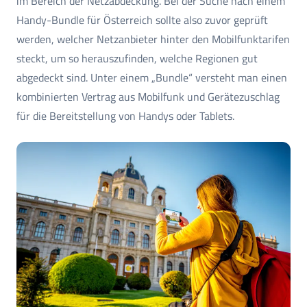
im Bereich der Netzabdeckung. Bei der Suche nach einem
Handy-Bundle für Österreich sollte also zuvor geprüft
werden, welcher Netzanbieter hinter den Mobilfunktarifen
steckt, um so herauszufinden, welche Regionen gut
abgedeckt sind. Unter einem „Bundle“ versteht man einen
kombinierten Vertrag aus Mobilfunk und Gerätezuschlag
für die Bereitstellung von Handys oder Tablets.