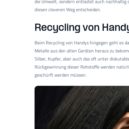
die Umwelt, sondern entlastet auch nachhaltig d
diesen cleveren Weg entscheiden.
Recycling von Hand
Beim Recycling von Handys hingegen geht es da
Metalle aus den alten Geräten heraus zu bekom
Silber, Kupfer, aber auch das oft unter diskuta
Rückgewinnung dieser Rohstoffe werden natürl
geschürft werden müssen.