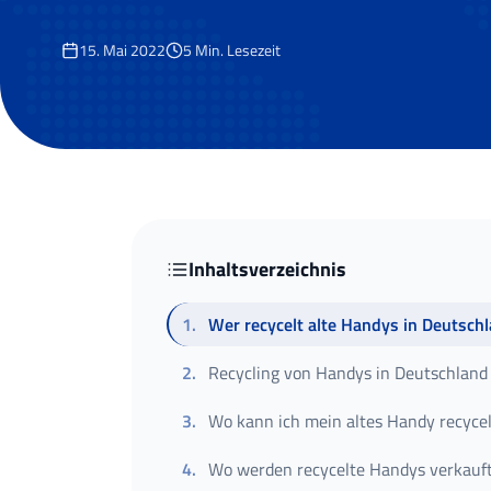
15. Mai 2022
5
Min. Lesezeit
Inhaltsverzeichnis
1
.
Wer recycelt alte Handys in Deutsch
2
.
Recycling von Handys in Deutschland
3
.
Wo kann ich mein altes Handy recyce
4
.
Wo werden recycelte Handys verkauf