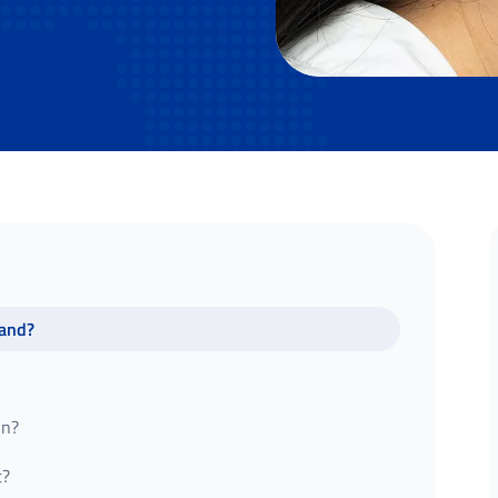
land?
ln?
t?