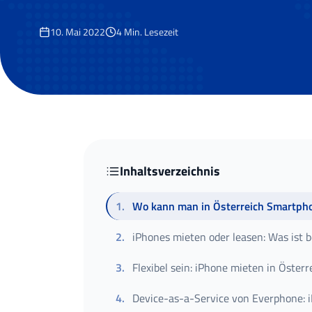
10. Mai 2022
4
Min. Lesezeit
Inhaltsverzeichnis
1
.
Wo kann man in Österreich Smartph
2
.
iPhones mieten oder leasen: Was ist 
3
.
Flexibel sein: iPhone mieten in Österr
4
.
Device-as-a-Service von Everphone: i