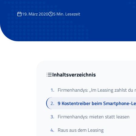
19. März 2020
5
Min. Lesezeit
Inhaltsverzeichnis
1
.
Firmenhandys: „Im Leasing zahlst du 
2
.
9 Kostentreiber beim Smartphone-Le
3
.
Firmenhandys: mieten statt leasen
4
.
Raus aus dem Leasing