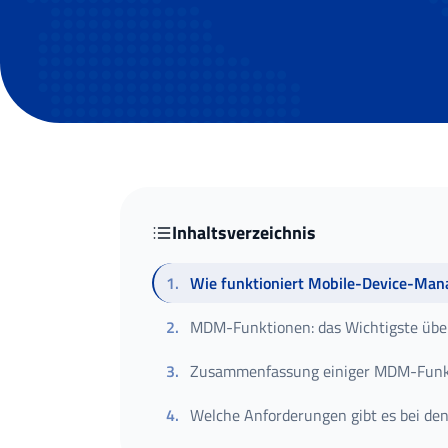
Inhaltsverzeichnis
1
.
Wie funktioniert Mobile-Device-Ma
2
.
MDM-Funktionen: das Wichtigste über
3
.
Zusammenfassung einiger MDM-Funk
4
.
Welche Anforderungen gibt es bei d