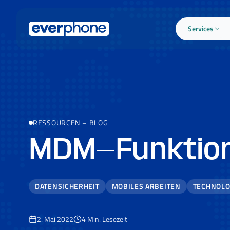
Skip to main content
Services
RESSOURCEN
–
BLOG
MDM-Funktio
DATENSICHERHEIT
MOBILES ARBEITEN
TECHNOLO
2. Mai 2022
4
Min. Lesezeit