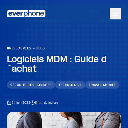
Skip to main content
RESSOURCES
–
BLOG
Logiciels MDM : Guide d
´achat
SÉCURITÉ DES DONNÉES
TECHNOLOGIE
TRAVAIL MOBILE
24 juin 2022
6
min de lecture