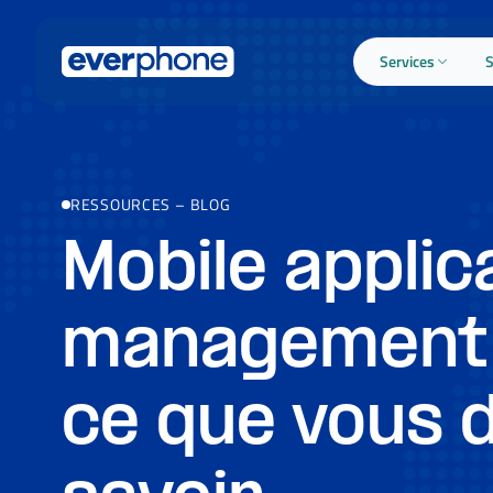
Skip to main content
Services
S
RESSOURCES
–
BLOG
Mobile applic
management 
ce que vous 