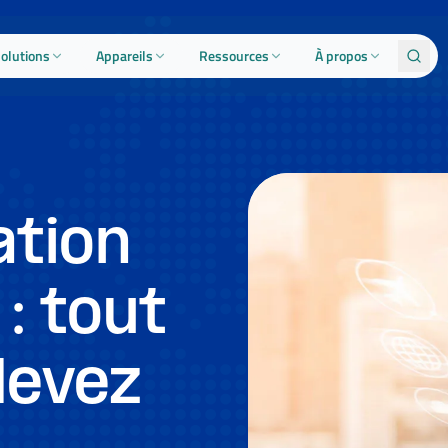
olutions
Appareils
Ressources
À propos
ation
: tout
devez