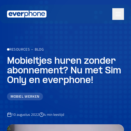
Skip to main content
RESOURCES
–
BLOG
Mobieltjes huren zonder
abonnement? Nu met Sim
Only en everphone!
MOBIEL WERKEN
10 augustus 2022
4
min leestijd