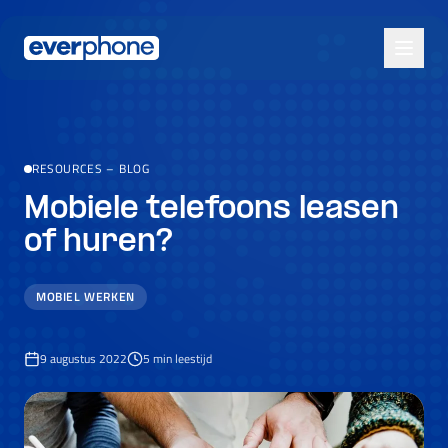
Skip to main content
RESOURCES
–
BLOG
Mobiele telefoons leasen
of huren?
MOBIEL WERKEN
9 augustus 2022
5
min leestijd