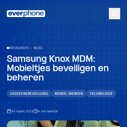
Skip to main content
RESOURCES
–
BLOG
Samsung Knox MDM:
Mobieltjes beveiligen en
beheren
GEGEVENSBEVEILIGING
MOBIEL WERKEN
TECHNOLOGIE
24 maart 2022
4
min leestijd