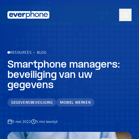
Skip to main content
RESOURCES
–
BLOG
Smartphone managers:
beveiliging van uw
gegevens
GEGEVENSBEVEILIGING
MOBIEL WERKEN
5 mei 2022
5
min leestijd