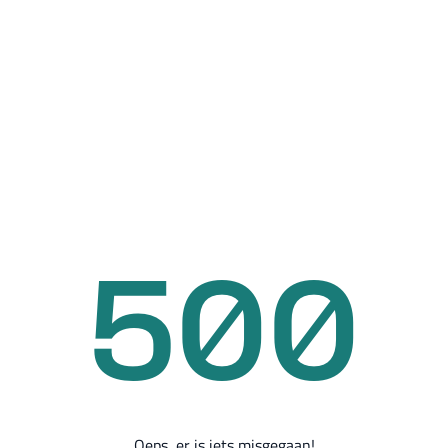
500
Oeps, er is iets misgegaan!