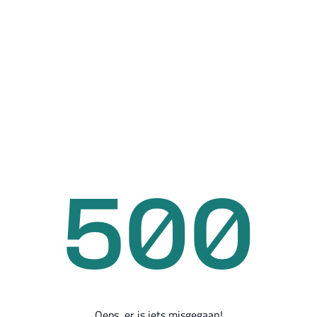
500
Oeps, er is iets misgegaan!