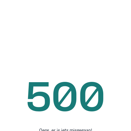
500
Oeps, er is iets misgegaan!