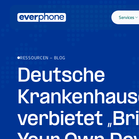
Skip to main content
Services
RESSOURCEN
–
BLOG
Deutsche
Krankenhaus
verbietet „Br