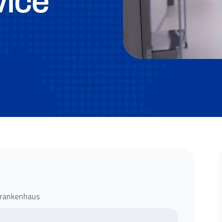
ice“
Krankenhaus