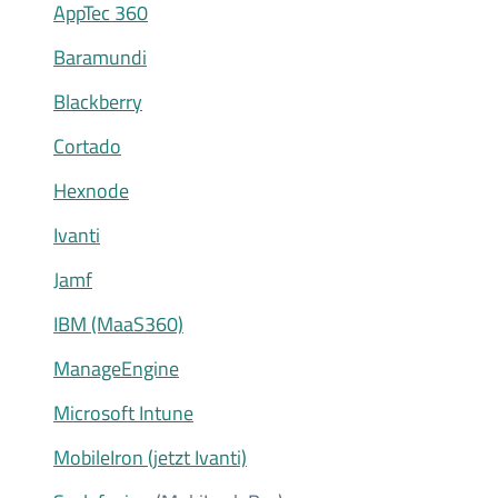
AppTec 360
Baramundi
Blackberry
Cortado
Hexnode
Ivanti
Jamf
IBM (MaaS360)
ManageEngine
Microsoft Intune
MobileIron (jetzt Ivanti)