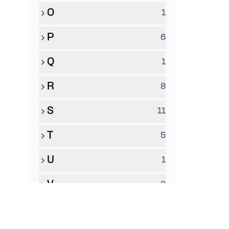
O
1
P
6
Q
1
R
8
S
11
T
5
U
1
V
3
W
2