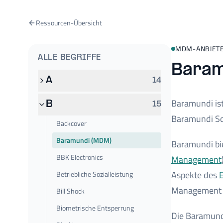
Ressourcen-Übersicht
MDM-ANBIET
ALLE BEGRIFFE
Baram
A
14
Baramundi is
B
15
Baramundi So
Backcover
Baramundi (MDM)
Baramundi bi
BBK Electronics
Management
Aspekte des
Betriebliche Sozialleistung
Management u
Bill Shock
Biometrische Entsperrung
Die Baramund