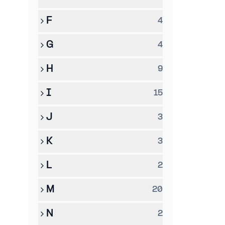
F
4
G
4
H
9
I
15
J
3
K
3
L
2
M
20
N
2