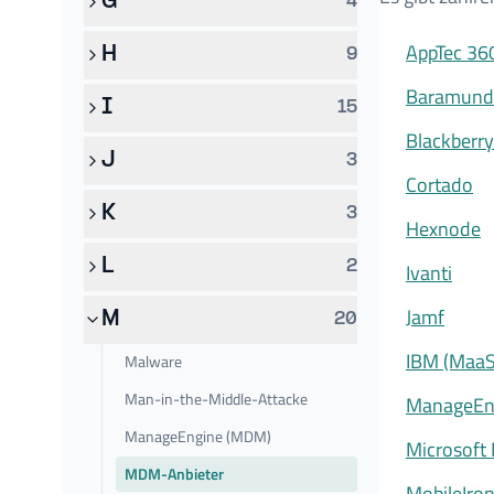
G
4
AppTec 36
H
9
Baramund
I
15
Blackberry
J
3
Cortado
K
3
Hexnode
L
2
Ivanti
Jamf
M
20
IBM (Maa
Malware
Man-in-the-Middle-Attacke
ManageEn
ManageEngine (MDM)
Microsoft 
MDM-Anbieter
MobileIron 