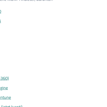
0
i
S360)
gine
Intune
(jetzt Ivanti)