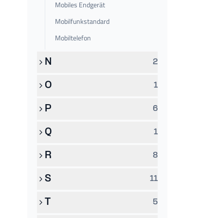
Mobiles Endgerät
Mobilfunkstandard
Mobiltelefon
N
2
O
1
P
6
Q
1
R
8
S
11
T
5