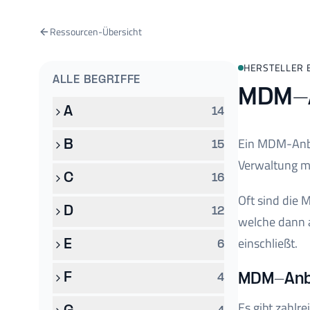
Ressourcen-Übersicht
HERSTELLER 
ALLE BEGRIFFE
MDM-A
A
14
Ein MDM-Anbie
B
15
Verwaltung m
C
16
Oft sind die
D
12
welche dann 
einschließt.
E
6
F
MDM-Anbie
4
Es gibt zahlr