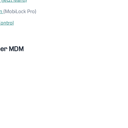
on
(MobiLock Pro)
ontrol
per MDM