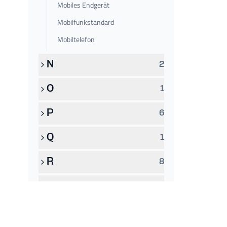
Mobiles Endgerät
Mobilfunkstandard
Mobiltelefon
N
2
O
1
P
6
Q
1
R
8
S
11
T
5