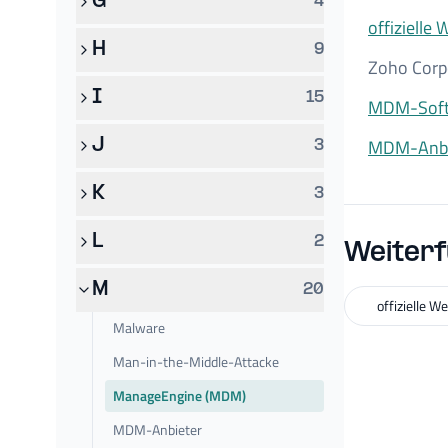
G
4
offizielle 
H
9
Zoho Corp
I
15
MDM-Soft
MDM-Anbi
J
3
K
3
L
2
Weiterf
M
20
offizielle W
Malware
Man-in-the-Middle-Attacke
ManageEngine (MDM)
MDM-Anbieter