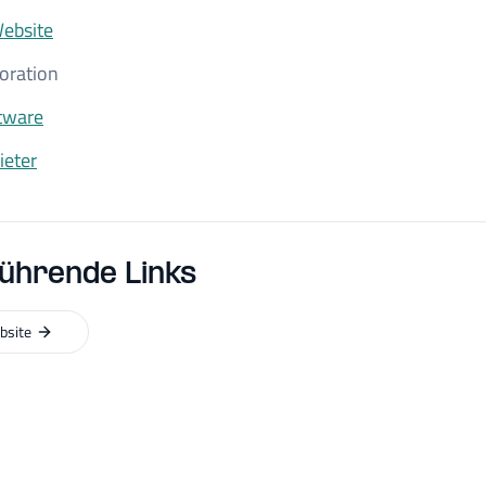
Website
oration
ware
eter
ührende Links
ebsite