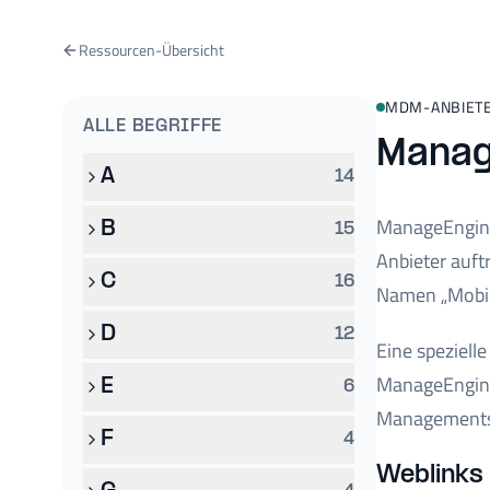
Ressourcen-Übersicht
MDM-ANBIET
ALLE BEGRIFFE
Manag
A
14
ManageEngine
B
15
Anbieter auft
C
16
Namen „Mobil
D
12
Eine speziell
ManageEngine
E
6
Managements 
F
4
Weblinks