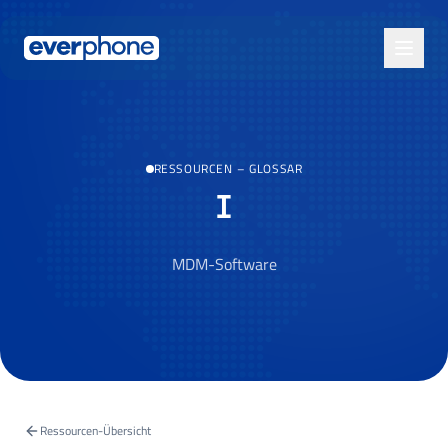
Skip to main content
RESSOURCEN
–
GLOSSAR
I
MDM-Software
Ressourcen-Übersicht