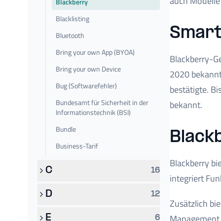
auch Modelle 
Blackberry
Blacklisting
Smart
Bluetooth
Bring your own App (BYOA)
Blackberry-Ge
Bring your own Device
2020 bekannt,
Bug (Softwarefehler)
bestätigte. B
Bundesamt für Sicherheit in der
bekannt.
Informationstechnik (BSI)
Bundle
Blackb
Business-Tarif
Blackberry bi
C
16
integriert F
D
12
Zusätzlich bi
Management u
E
6