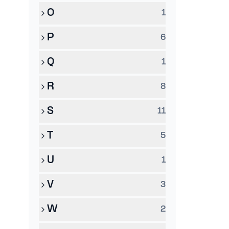
O
1
P
6
Q
1
R
8
S
11
T
5
U
1
V
3
W
2