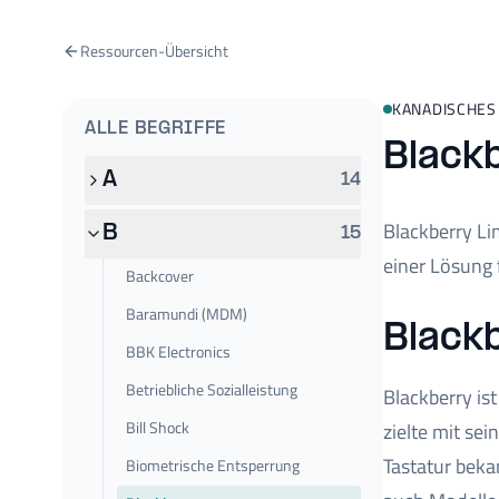
Ressourcen-Übersicht
KANADISCHES
ALLE BEGRIFFE
Black
A
14
Blackberry Li
B
15
einer Lösung
Backcover
Baramundi (MDM)
Black
BBK Electronics
Betriebliche Sozialleistung
Blackberry is
Bill Shock
zielte mit se
Tastatur bek
Biometrische Entsperrung