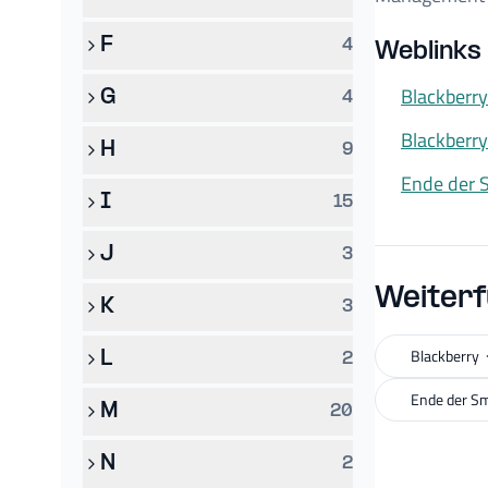
F
4
Weblinks
Blackberry
G
4
Blackberr
H
9
Ende der 
I
15
J
3
Weiterf
K
3
Blackberry
L
2
Ende der Sm
M
20
N
2