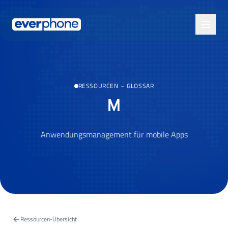
Skip to main content
RESSOURCEN
–
GLOSSAR
M
Anwendungsmanagement für mobile Apps
Ressourcen-Übersicht