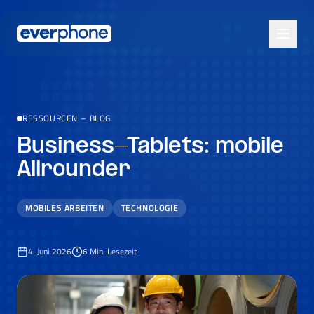
Skip to main content
RESSOURCEN
–
BLOG
Business-Tablets: mobile
Allrounder
MOBILES ARBEITEN
TECHNOLOGIE
4. Juni 2026
6
Min. Lesezeit