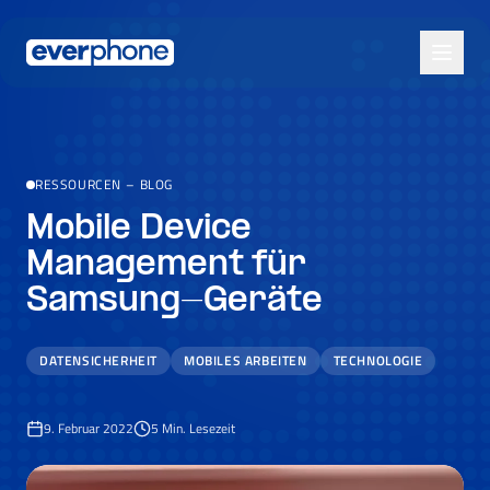
Skip to main content
RESSOURCEN
–
BLOG
Mobile Device
Management für
Samsung-Geräte
DATENSICHERHEIT
MOBILES ARBEITEN
TECHNOLOGIE
9. Februar 2022
5
Min. Lesezeit