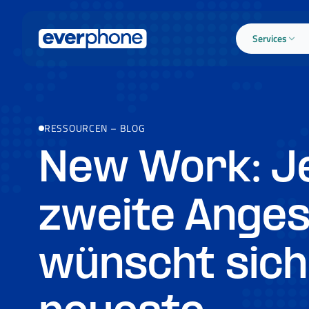
Skip to main content
Services
RESSOURCEN
–
BLOG
New Work: J
zweite Anges
wünscht sich