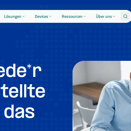
Lösungen
Devices
Ressourcen
Über uns
ede*r
tellte
 das