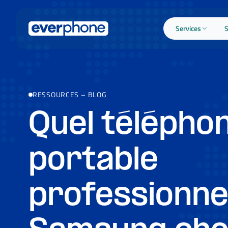
Skip to main content
Services
S
RESSOURCES
–
BLOG
Quel télépho
portable
professionne