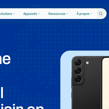
olutions
Appareils
Ressources
À propos
ne
l