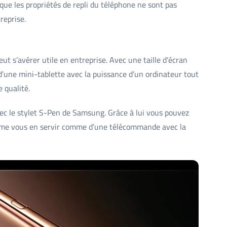
 que les propriétés de repli du téléphone ne sont pas
reprise.
 s’avérer utile en entreprise. Avec une taille d’écran
d’une mini-tablette avec la puissance d’un ordinateur tout
 qualité.
vec le stylet S-Pen de Samsung. Grâce à lui vous pouvez
ême vous en servir comme d’une télécommande avec la