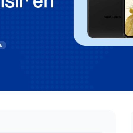
sir en
LE