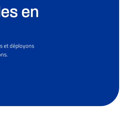
les en
s et déployons
ons.