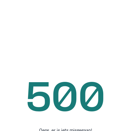
500
Oeps, er is iets misgegaan!