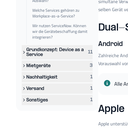
Auswahl?
simultane Verw
selben Gerät v
Welche Services gehören zu
Workplace-as-a-Service?
Wir nutzen ServiceNow. Können
Dual-
wir die Gerätebeschaffung damit
integrieren?
Android
Grundkonzept: Device as a
11
Zahlreiche And
Service
Vorauswahl von 
3
Mietgeräte
1
Nachhaltigkeit
Alle 
1
Versand
1
Sonstiges
Apple
Apple unterstü