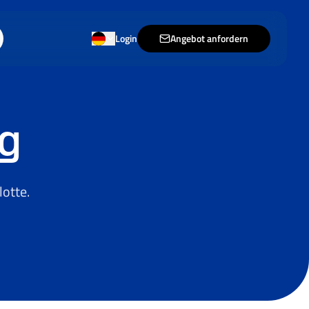
Login
Angebot anfordern
g
otte.