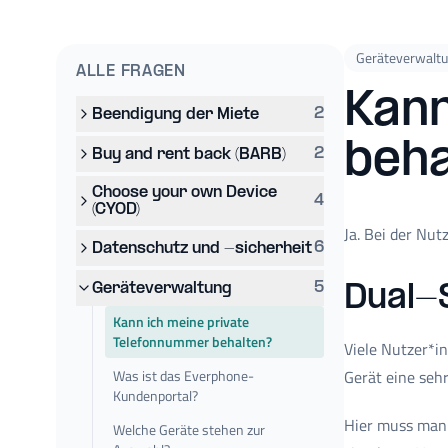
Geräteverwalt
ALLE FRAGEN
Kann
2
Beendigung der Miete
beha
2
Buy and rent back (BARB)
Choose your own Device
4
(CYOD)
Ja. Bei der Nu
6
Datenschutz und -sicherheit
5
Geräteverwaltung
Dual-
Kann ich meine private
Telefonnummer behalten?
Viele Nutzer*i
Was ist das Everphone-
Gerät eine seh
Kundenportal?
Hier muss man 
Welche Geräte stehen zur