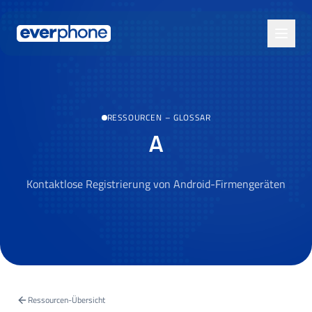
Skip to main content
RESSOURCEN
–
GLOSSAR
A
Kontaktlose Registrierung von Android-Firmengeräten
Ressourcen-Übersicht