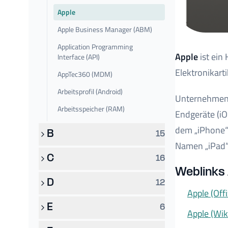
Apple
Apple Business Manager (ABM)
Application Programming
Apple
ist ein
Interface (API)
Elektronikarti
AppTec360 (MDM)
Arbeitsprofil (Android)
Unternehmenss
Arbeitsspeicher (RAM)
Endgeräte (iO
dem „iPhone“ 
B
15
Namen „iPad“
C
16
Weblinks 
D
12
Apple (Offi
E
6
Apple (Wik