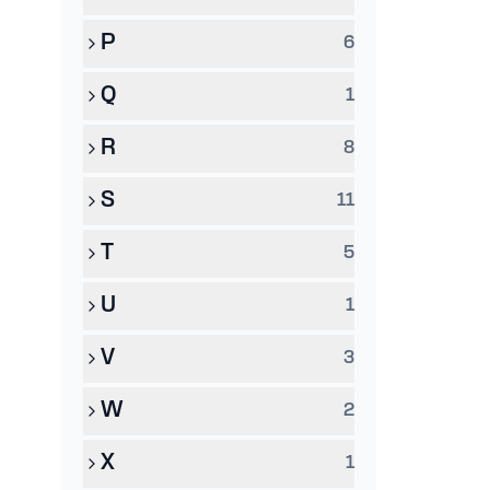
P
6
Q
1
R
8
S
11
T
5
U
1
V
3
W
2
X
1