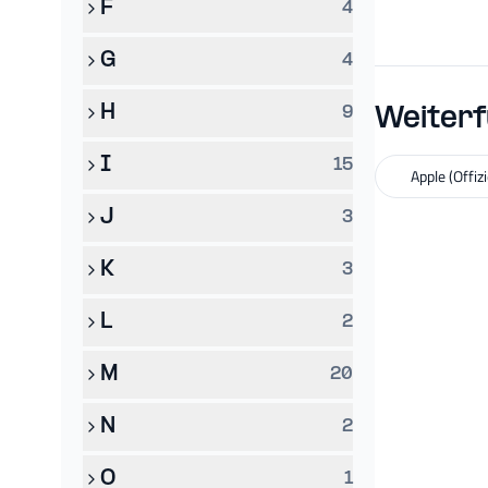
F
4
G
4
H
9
Weiterf
I
15
Apple (Offiz
J
3
K
3
L
2
M
20
N
2
O
1