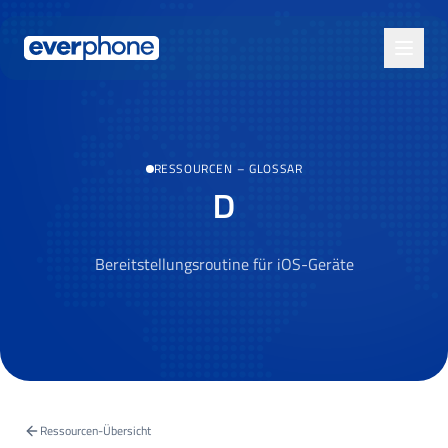
Skip to main content
RESSOURCEN
–
GLOSSAR
D
Bereitstellungsroutine für iOS-Geräte
Ressourcen-Übersicht