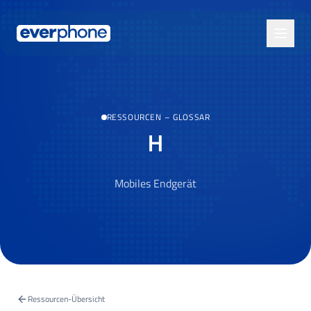
Skip to main content
RESSOURCEN
–
GLOSSAR
H
Mobiles Endgerät
Ressourcen-Übersicht