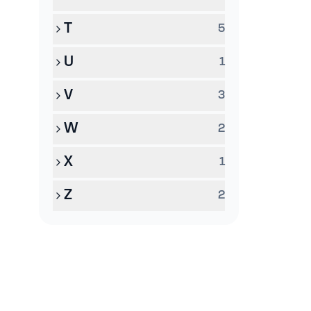
T
5
U
1
V
3
W
2
X
1
Z
2