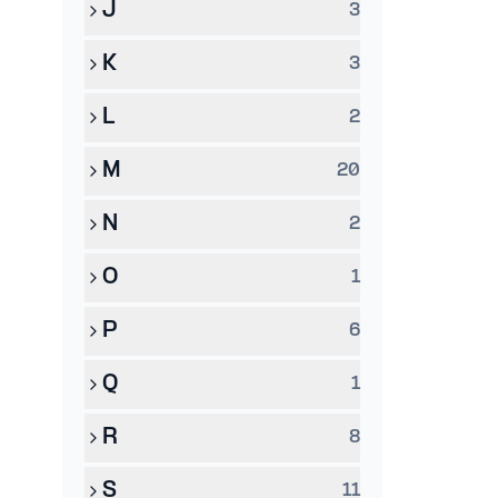
J
3
K
3
L
2
M
20
N
2
O
1
P
6
Q
1
R
8
S
11