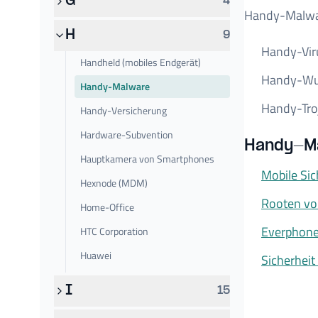
G
4
Handy-Malware
H
9
Handy-Vir
Handheld (mobiles Endgerät)
Handy-W
Handy-Malware
Handy-Tro
Handy-Versicherung
Hardware-Subvention
Handy-Ma
Hauptkamera von Smartphones
Mobile Sic
Hexnode (MDM)
Rooten vo
Home-Office
Everphone
HTC Corporation
Huawei
Sicherheit
I
15