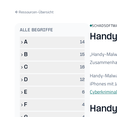
Ressourcen-Übersicht
SCHADSOFTWA
ALLE BEGRIFFE
Hand
A
14
„Handy-Malwa
B
15
Zusammenha
C
16
Handy-Malwar
D
12
iPhones mit J
Cyberkriminal
E
6
F
4
Handy