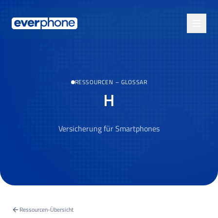
Skip to main content
RESSOURCEN
–
GLOSSAR
H
Versicherung für Smartphones
Ressourcen-Übersicht