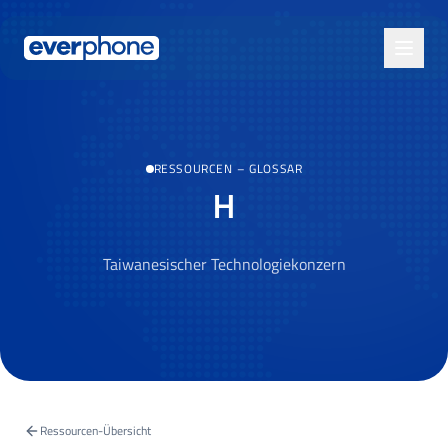
Skip to main content
RESSOURCEN
–
GLOSSAR
H
Taiwanesischer Technologiekonzern
Ressourcen-Übersicht