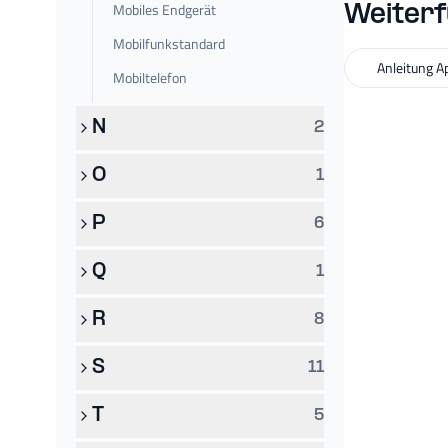
Mobiles Endgerät
Weiterf
Mobilfunkstandard
Anleitung A
Mobiltelefon
N
2
O
1
P
6
Q
1
R
8
S
11
T
5