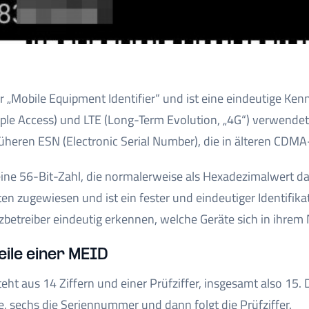
r „Mobile Equipment Identifier“ und ist eine eindeutige K
iple Access) und LTE (Long-Term Evolution, „4G“) verwendet 
rüheren ESN (Electronic Serial Number), die in älteren CD
eine 56-Bit-Zahl, die normalerweise als Hexadezimalwert dar
en zugewiesen und ist ein fester und eindeutiger Identifika
betreiber eindeutig erkennen, welche Geräte sich in ihrem 
ile einer MEID
eht aus 14 Ziffern und einer Prüfziffer, insgesamt also 15
e, sechs die Seriennummer und dann folgt die Prüfziffer.