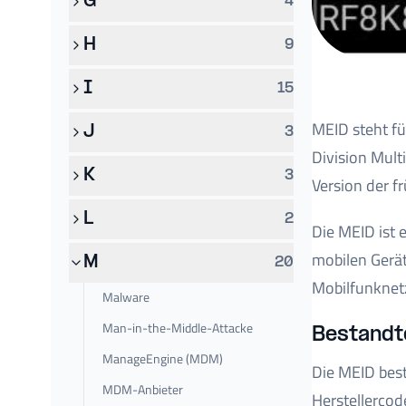
G
4
H
9
I
15
MEID steht fü
J
3
Division Mult
K
3
Version der f
L
2
Die MEID ist 
mobilen Gerät
M
20
Mobilfunknetz
Malware
Man-in-the-Middle-Attacke
Bestandte
ManageEngine (MDM)
Die MEID best
MDM-Anbieter
Herstellercod