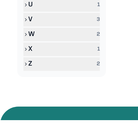
U
1
V
3
W
2
X
1
Z
2