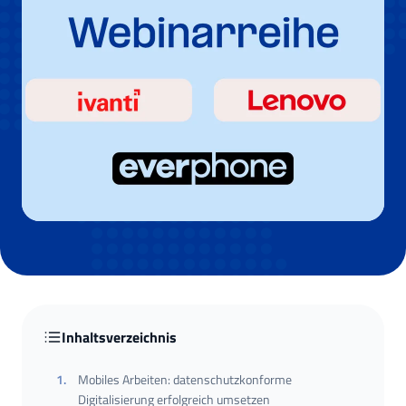
Inhaltsverzeichnis
1
.
Mobiles Arbeiten: datenschutzkonforme
Digitalisierung erfolgreich umsetzen