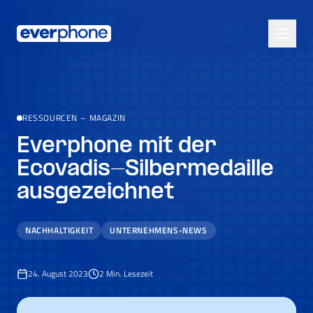
Skip to main content
RESSOURCEN
–
MAGAZIN
Everphone mit der
Ecovadis-Silbermedaille
ausgezeichnet
NACHHALTIGKEIT
UNTERNEHMENS-NEWS
24. August 2023
2
Min. Lesezeit