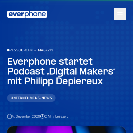
Skip to main content
RESSOURCEN
–
MAGAZIN
Everphone startet
Podcast „Digital Makers“
mit Philipp Depiereux
UNTERNEHMENS-NEWS
4. Dezember 2020
2
Min. Lesezeit