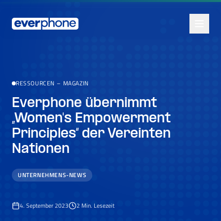
Skip to main content
RESSOURCEN
–
MAGAZIN
Everphone übernimmt
„Women's Empowerment
Principles“ der Vereinten
Nationen
UNTERNEHMENS-NEWS
4. September 2023
2
Min. Lesezeit