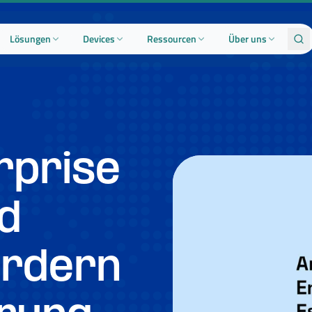
Lösungen
Devices
Ressourcen
Über uns
rprise
nd
ördern