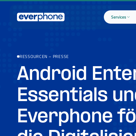
Skip to main content
Services
RESSOURCEN
–
PRESSE
Android Ente
Essentials u
Everphone f