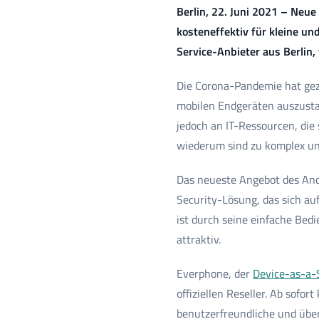
Berlin, 22. Juni 2021 – Neu
kosteneffektiv für kleine u
Service-Anbieter aus Berlin, 
Die Corona-Pandemie hat gez
mobilen Endgeräten auszustat
jedoch an IT-Ressourcen, di
wiederum sind zu komplex un
Das neueste Angebot des Andr
Security-Lösung, das sich au
ist durch seine einfache Bed
attraktiv.
Everphone, der
Device-as-a-S
offiziellen Reseller. Ab so
benutzerfreundliche und über